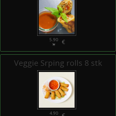
5.90
€
Veggie Srping rolls 8 stk
4.90
€