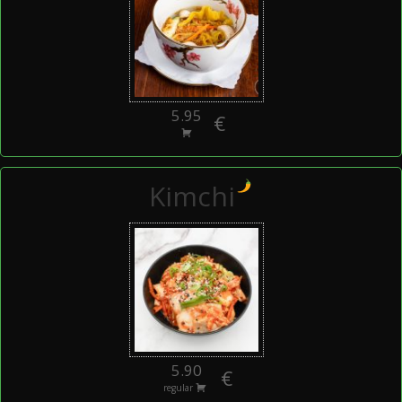
5.95
€
Kimchi
5.90
€
regular