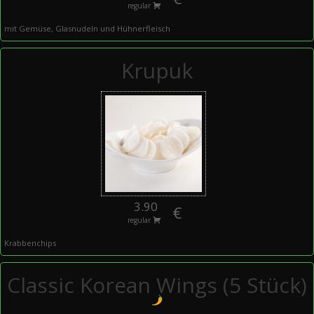
regular
mit Gemüse, Glasnudeln und Hühnerfleisch
Krupuk
3.90
€
regular
Krabbenchips
Classic Korean Wings (5 Stück)