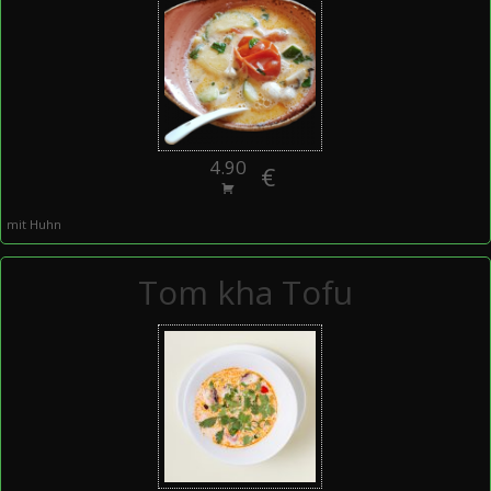
4.90
€
mit Huhn
Tom kha Tofu