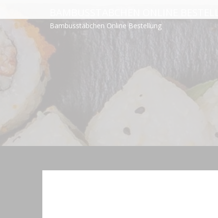
Skip
BAMBUSSTÄBCHEN ONLINE BESTEL
to
Bambusstäbchen Online Bestellung
content