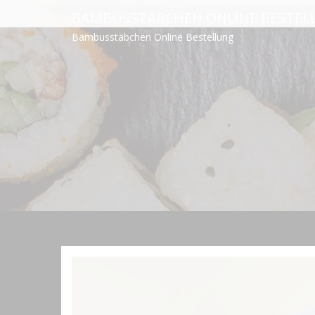
Skip
BAMBUSSTÄBCHEN ONLINE BESTEL
to
Bambusstäbchen Online Bestellung
content