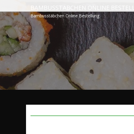
Skip
BAMBUSSTÄBCHEN ONLINE BESTEL
to
Bambusstäbchen Online Bestellung
content