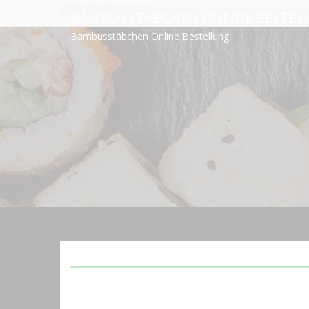
Skip
BAMBUSSTÄBCHEN ONLINE BESTEL
to
Bambusstäbchen Online Bestellung
content