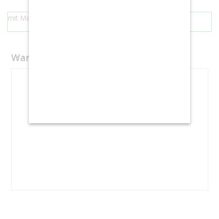
mit Mangostreifen
Warenkorb
Your cart is empty