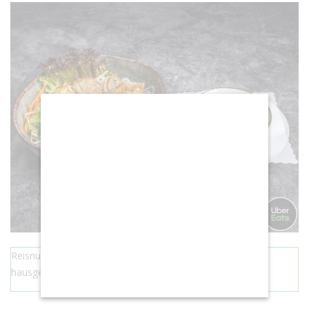
Reisnudeln mit Frühlingsrollen, Mixsalat, Erdnusskernen,
hausgemachter Soße